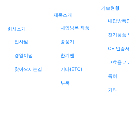
기술현황
제품소개
내압방폭
내압방폭 제품
회사소개
전기용품 
인사말
송풍기
CE 인증
경영이념
환기팬
고효율 기
찾아오시는길
기타(ETC)
특허
부품
기타