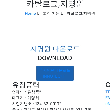
카탈로그,지명원
Home
고객 지원
카탈로그,지명원
지명원 다운로드
DOWNLOAD
지명원다운로드
INNOTECH
유창풍력
C
업체명 : 유창풍력
TE
대표자 : 이명희
FA
사업자번호 :
134-32-99132
eM
주소 : 경기도 화성시 팔탄면 시청로 933, 2동