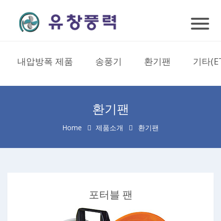
내압방폭 제품
송풍기
환기팬
기타(E
환기팬
Home
제품소개
환기팬
포터블 팬